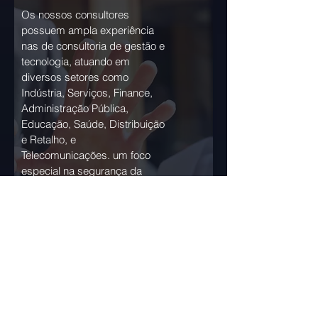
Os nossos consultores
possuem ampla experiência
nas de consultoria de gestão e
tecnologia, atuando em
diversos setores como
Indústria, Serviços, Finance,
Administração Pública,
Educação, Saúde, Distribuição
e Retalho, e
Telecomunicações. um foco
especial na segurança da
informação, conformidade
com o AI Act, privacidade e
proteção de dados. a nossa
equipa está comprometida em
oferecer soluções
personalizadas que
respondam às necessidades
específicas de cada cliente.
Confie em nós para guiá-lo na