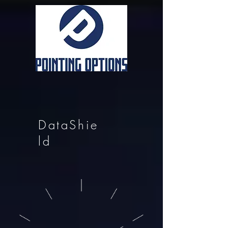
DataShie
ld