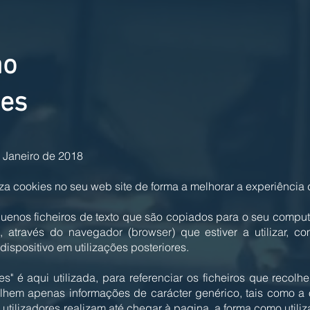
ão
ies
e Janeiro de 2018
a cookies no seu web site de forma a melhorar a experiência do
uenos ficheiros de texto que são copiados para o seu comput
 através do navegador (browser) que estiver a utilizar, com
ispositivo em utilizações posteriores.
s" é aqui utilizada, para referenciar os ficheiros que recol
colhem apenas informações de carácter genérico, tais como a 
utilizadores realizam até chegar à pagina, a forma como util