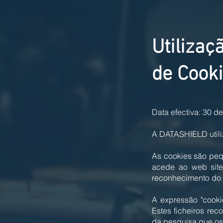
Utilizaç
de Cook
Data efectiva: 30 d
A DATASHIELD utiliz
As cookies são peq
acede ao web site,
reconhecimento do d
A expressão "cookie
Estes ficheiros re
da pesquisa que os 