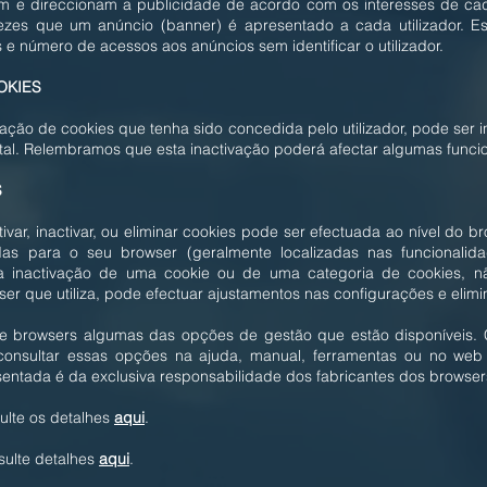
am e direccionam a publicidade de acordo com os interesses de cada
ezes que um anúncio (banner) é apresentado a cada utilizador. 
 e número de acessos aos anúncios sem identificar o utilizador.
OKIES
ização de cookies que tenha sido concedida pelo utilizador, pode ser
otal. Relembramos que esta inactivação poderá afectar algumas funci
S
ivar, inactivar, ou eliminar cookies pode ser efectuada ao nível do b
das para o seu browser (geralmente localizadas nas funcionalida
 a inactivação de uma cookie ou de uma categoria de cookies, n
 que utiliza, pode efectuar ajustamentos nas configurações e elimin
 de browsers algumas das opções de gestão que estão disponíveis.
 consultar essas opções na ajuda, manual, ferramentas ou no web 
entada é da exclusiva responsabilidade dos fabricantes dos browser
lte os detalhes
aqui
.
sulte detalhes
aqui
.