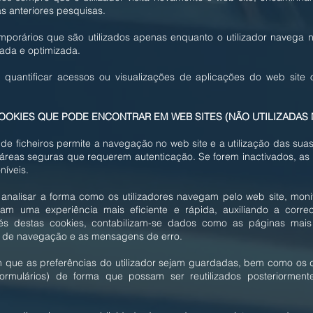
s anteriores pesquisas.
emporários que são utilizados apenas enquanto o utilizador naveg
ada e optimizada.
a quantificar acessos ou visualizações de aplicações do web site
OOKIES QUE PODE ENCONTRAR EM WEB SITES (NÃO UTILIZADAS 
o de ficheiros permite a navegação no web site e a utilização das su
 áreas seguras que requerem autenticação. Se forem inactivados, as
níveis.
m analisar a forma como os utilizadores navegam pelo web site, mo
zam uma experiência mais eficiente e rápida, auxiliando a corr
vés destas cookies, contabilizam-se dados como as páginas mais
os de navegação e as mensagens de erro.
m que as preferências do utilizador sejam guardadas, bem como os
formulários) de forma que possam ser reutilizados posteriormen