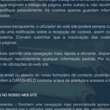
que originam o tráfego da página, entre outras) e, não reco
identifique pessoalmente. As cookies apenas guardam info
izador.
ocesso transparente, o utilizador do web site poderá sempre co
da uma notificação sobre a recepção de cookies, assim co
stema. Convém sublinhar que a inactivação das cooki
s páginas.
okies permite uma navegação mais rápida e eficiente, disp
introduzir repetidamente qualquer informação pedida. Por ou
o de utilizações do web site.
a email ou através do nosso formulário de contacto, poderão 
mitem à DATASHIELD controlar a taxa de abertura e acessos a 
S NO NOSSO WEB SITE
rmanentes – Permitem uma navegação mais personalizada porque
idos sempre que o utilizador visita novamente o web site, encamin